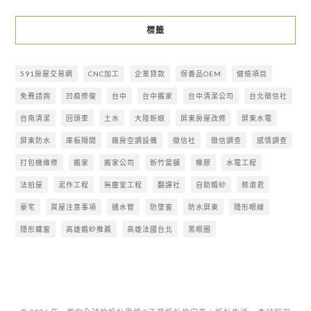
標籤
591房屋交易網
CNC加工
企業貸款
保養品OEM
健檢項目
免費諮詢
凹痕修復
台中
台中搬家
台中清潔公司
台北徵信社
台南清潔
回頭車
土水
大陸新娘
屏東房屋改修
屏東水電
屏東防水
庫板隔間
廠房空調設備
徵信社
徵信調查
感情調查
打包機維修
搬家
搬家公司
新竹當舖
橡膠
水電工程
法拍屋
泥作工程
無塵室工程
翻譯社
自助婚紗
蔡淑君
豪宅
買屋注意事項
通水管
防墜窗
防水屏東
隱形眼線
隱形鐵窗
高雄婚紗推薦
高雄法國台北
黑眼圈