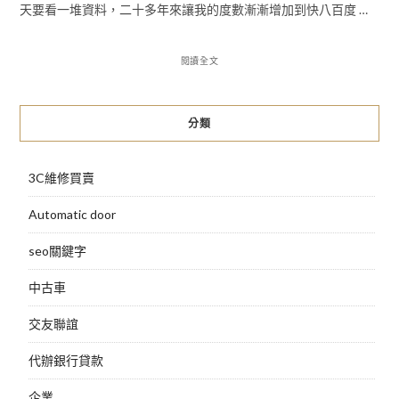
天要看一堆資料，二十多年來讓我的度數漸漸增加到快八百度 …
閱讀全文
分類
3C維修買賣
Automatic door
seo關鍵字
中古車
交友聯誼
代辦銀行貸款
企業