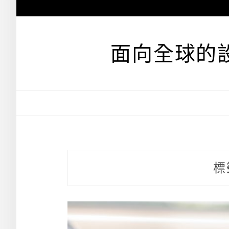
跳
至
主
要
面向全球的
內
容
標