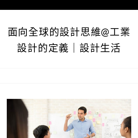
跳
至
主
要
面向全球的設計思維@工業
內
容
設計的定義｜設計生活