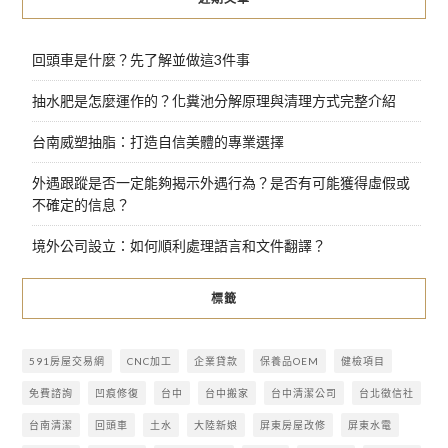
回頭車是什麼？先了解並做這3件事
抽水肥是怎麼運作的？化糞池分解原理與清理方式完整介紹
台南威塑抽脂：打造自信美體的專業選擇
外遇跟蹤是否一定能夠揭示外遇行為？是否有可能獲得虛假或
不確定的信息？
境外公司設立：如何順利處理語言和文件翻譯？
標籤
591房屋交易網
CNC加工
企業貸款
保養品OEM
健檢項目
免費諮詢
凹痕修復
台中
台中搬家
台中清潔公司
台北徵信社
台南清潔
回頭車
土水
大陸新娘
屏東房屋改修
屏東水電