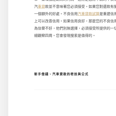
汽
車貸
款並不意味著您必須接受。如果您對還款有
一個額外的好處。不良信用
汽車貸款試算
是重建信
上可以改善信用。如果信用良好，那麼您的不良信
為信譽不好，他們別無選擇，必須接受所提供的一
細觀察四周。您會發現搜索是值得的。
新手借錢、汽車貸款的密技與公式
文
章
導
覽