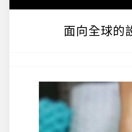
跳
至
主
要
面向全球的
內
容