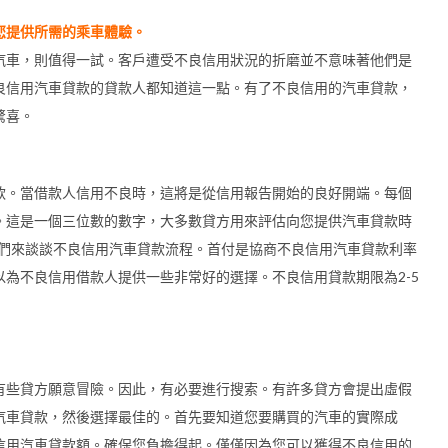
您提供所需的乘車體驗。
汽車，則值得一試。客戶遭受不良信用狀況的折磨並不意味著他們是
良信用汽車貸款的貸款人都知道這一點。有了不良信用的汽車貸款，
驚喜。
款。當借款人信用不良時，這將是從信用報告開始的良好開端。每個
。這是一個三位數的數字，大多數貸方用來評估向您提供汽車貸款時
我們來談談不良信用汽車貸款流程。首付是協商不良信用汽車貸款利率
為不良信用借款人提供一些非常好的選擇。不良信用貸款期限為2-5
有些貸方願意冒險。因此，有必要進行搜索。有許多貸方會提出虛假
汽車貸款，然後選擇最佳的。首先要知道您要購買的汽車的實際成
信用汽車貸款額。確保您負擔得起。僅僅因為您可以獲得不良信用的