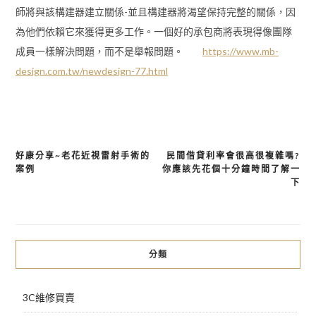
師將與該構建器建立關係-並且構建器將渴望保持完整的關係，因
為他們依賴它來獲得更多工作。一個好的承包商將表現得像團隊
成員一樣解決問題，而不是舉報問題。
https://www.mb-
design.com.tw/newdesign-77.html
好康分享~老花近視雷射手術的
民間借貸利率會很高很複雜嗎?
文
案例
你應該先花個十分鐘時間了解一
章
下
導
覽
分類
3C維修買賣