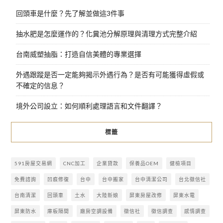
回頭車是什麼？先了解並做這3件事
抽水肥是怎麼運作的？化糞池分解原理與清理方式完整介紹
台南威塑抽脂：打造自信美體的專業選擇
外遇跟蹤是否一定能夠揭示外遇行為？是否有可能獲得虛假或
不確定的信息？
境外公司設立：如何順利處理語言和文件翻譯？
標籤
591房屋交易網
CNC加工
企業貸款
保養品OEM
健檢項目
免費諮詢
凹痕修復
台中
台中搬家
台中清潔公司
台北徵信社
台南清潔
回頭車
土水
大陸新娘
屏東房屋改修
屏東水電
屏東防水
庫板隔間
廠房空調設備
徵信社
徵信調查
感情調查