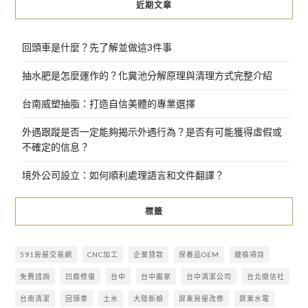
近期文章
回頭車是什麼？先了解並做這3件事
抽水肥是怎麼運作的？化糞池分解原理與清理方式完整介紹
台南威塑抽脂：打造自信美體的專業選擇
外遇跟蹤是否一定能夠揭示外遇行為？是否有可能獲得虛假或
不確定的信息？
境外公司設立：如何順利處理語言和文件翻譯？
標籤
591房屋交易網
CNC加工
企業貸款
保養品OEM
健檢項目
免費諮詢
凹痕修復
台中
台中搬家
台中清潔公司
台北徵信社
台南清潔
回頭車
土水
大陸新娘
屏東房屋改修
屏東水電