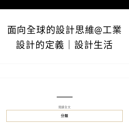
跳
至
主
要
面向全球的設計思維@工業
內
容
設計的定義｜設計生活
閱讀全文
分類