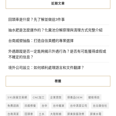
近期文章
回頭車是什麼？先了解並做這3件事
抽水肥是怎麼運作的？化糞池分解原理與清理方式完整介紹
台南威塑抽脂：打造自信美體的專業選擇
外遇跟蹤是否一定能夠揭示外遇行為？是否有可能獲得虛假或
不確定的信息？
境外公司設立：如何順利處理語言和文件翻譯？
標籤
591房屋交易網
CNC加工
企業貸款
保養品OEM
健檢項目
免費諮詢
凹痕修復
台中
台中搬家
台中清潔公司
台北徵信社
台南清潔
回頭車
土水
大陸新娘
屏東房屋改修
屏東水電