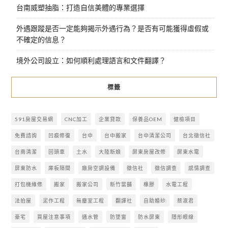
台南威塑抽脂：打造自信美體的專業選擇
外遇跟蹤是否一定能夠揭示外遇行為？是否有可能獲得虛假或
不確定的信息？
境外公司設立：如何順利處理語言和文件翻譯？
標籤
591房屋交易網
CNC加工
企業貸款
保養品OEM
健檢項目
免費諮詢
凹痕修復
台中
台中搬家
台中清潔公司
台北徵信社
台南清潔
回頭車
土水
大陸新娘
屏東房屋改修
屏東水電
屏東防水
庫板隔間
廠房空調設備
徵信社
徵信調查
感情調查
打包機維修
搬家
搬家公司
新竹當舖
橡膠
水電工程
法拍屋
泥作工程
無塵室工程
翻譯社
自助婚紗
蔡淑君
豪宅
買屋注意事項
通水管
防墜窗
防水屏東
隱形眼線