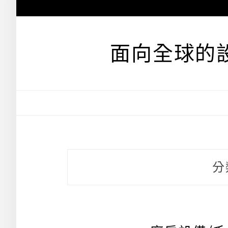
跳
至
主
要
面向全球的
內
容
分