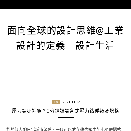
跳
至
主
要
面向全球的設計思維@工業
內
容
設計的定義｜設計生活
2021-11-17
工程
壓力錶哪裡買？5分鐘認識各式壓力錶種類及規格
對於個人的日常城市駕駛，一個可以放在雜物箱中的小型便攜式