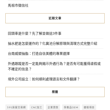
馬祖市徵信社
近期文章
回頭車是什麼？先了解並做這3件事
抽水肥是怎麼運作的？化糞池分解原理與清理方式完整介紹
台南威塑抽脂：打造自信美體的專業選擇
外遇跟蹤是否一定能夠揭示外遇行為？是否有可能獲得虛假或
不確定的信息？
境外公司設立：如何順利處理語言和文件翻譯？
標籤
591房屋交易網
CNC加工
企業貸款
保養品OEM
健檢項目