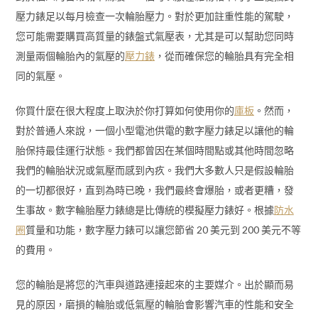
壓力錶足以每月檢查一次輪胎壓力。對於更加註重性能的駕駛，
您可能需要購買高質量的錶盤式氣壓表，尤其是可以幫助您同時
測量兩個輪胎內的氣壓的
壓力錶​​​​​​​
，從而確保您的輪胎具有完全相
同的氣壓。
你買什麼在很大程度上取決於你打算如何使用你的
庫板
。然而，
對於普通人來說，一個小型電池供電的數字壓力錶足以讓他的輪
胎保持最佳運行狀態。我們都曾因在某個時間點或其他時間忽略
我們的輪胎狀況或氣壓而感到內疚。我們大多數人只是假設輪胎
的一切都很好，直到為時已晚，我們最終會爆胎，或者更糟，發
生事故。數字輪胎壓力錶總是比傳統的模擬壓力錶好。根據
防水
圈
質量和功能，數字壓力錶可以讓您節省 20 美元到 200 美元不等
的費用。
您的輪胎是將您的汽車與道路連接起來的主要媒介。出於顯而易
見的原因，磨損的輪胎或低氣壓的輪胎會影響汽車的性能和安全