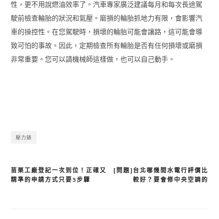
性，更不用說燃油效率了。汽車專家廣泛建議每月和每次長途駕
駛前檢查輪胎的狀況和氣壓。磨損的輪胎抓地力有限，會影響汽
車的操控性。在您駕駛時，損壞的輪胎可能會讓路，這可能會導
致可怕的事故。因此，定期檢查所有輪胎是否有任何損壞或磨損
非常重要。您可以請機械師這樣做，也可以自己動手。
壓力錶​​​​​​​
苗栗工廠登記一次到位！正確又
[問題]台北哪幾間水電行評價比
文
精準的申請方式只要5步驟
較好？要會修中央空調的
章
導