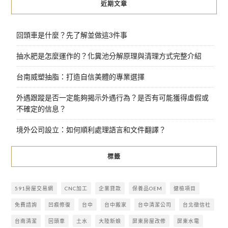
近期文章
回頭車是什麼？先了解並做這3件事
抽水肥是怎麼運作的？化糞池分解原理與清理方式完整介紹
台南威塑抽脂：打造自信美體的專業選擇
外遇跟蹤是否一定能夠揭示外遇行為？是否有可能獲得虛假或
不確定的信息？
境外公司設立：如何順利處理語言和文件翻譯？
標籤
591房屋交易網
CNC加工
企業貸款
保養品OEM
健檢項目
免費諮詢
凹痕修復
台中
台中搬家
台中清潔公司
台北徵信社
台南清潔
回頭車
土水
大陸新娘
屏東房屋改修
屏東水電