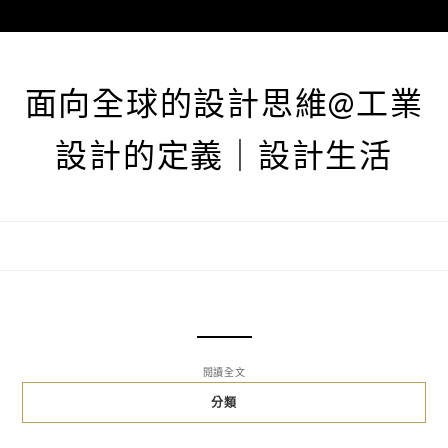
跳
至
主
要
面向全球的設計思維@工業
內
容
設計的定義｜設計生活
閱讀全文
分類