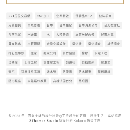
591房屋交易網
CNC加工
企業貸款
保養品OEM
健檢項目
免費諮詢
凹痕修復
台中
台中搬家
台中清潔公司
台北徵信社
台南清潔
回頭車
土水
大陸新娘
屏東房屋改修
屏東水電
屏東防水
庫板隔間
廠房空調設備
徵信社
徵信調查
感情調查
打包機維修
搬家
搬家公司
新竹當舖
橡膠
水電工程
法拍屋
泥作工程
無塵室工程
翻譯社
自助婚紗
蔡淑君
豪宅
買屋注意事項
通水管
防墜窗
防水屏東
隱形眼線
隱形鐵窗
高雄婚紗推薦
高雄法國台北
黑眼圈
© 2026 年 - 面向全球的設計思維@工業設計的定義｜設計生活
–
本站採用
ZThemes Studio
所設計的 Kokoro 佈景主題