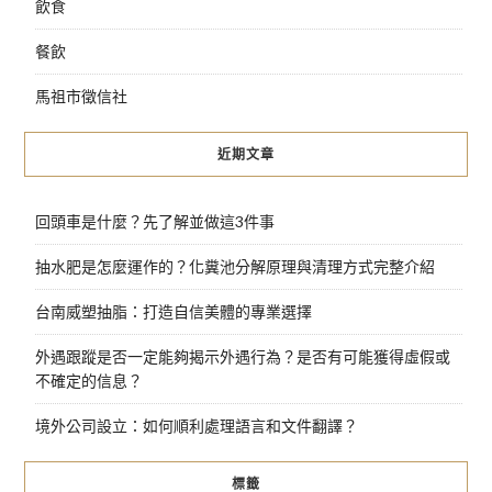
飲食
餐飲
馬祖市徵信社
近期文章
回頭車是什麼？先了解並做這3件事
抽水肥是怎麼運作的？化糞池分解原理與清理方式完整介紹
台南威塑抽脂：打造自信美體的專業選擇
外遇跟蹤是否一定能夠揭示外遇行為？是否有可能獲得虛假或
不確定的信息？
境外公司設立：如何順利處理語言和文件翻譯？
標籤