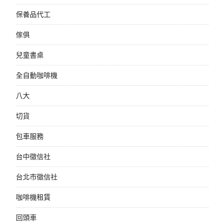
保養品代工
傢俱
兒童書桌
全自動咖啡機
八大
切貨
包車服務
台中徵信社
台北市徵信社
咖啡機租賃
回頭車