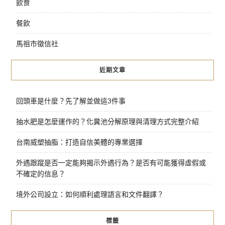
飲食
餐飲
馬祖市徵信社
近期文章
回頭車是什麼？先了解並做這3件事
抽水肥是怎麼運作的？化糞池分解原理與清理方式完整介紹
台南威塑抽脂：打造自信美體的專業選擇
外遇跟蹤是否一定能夠揭示外遇行為？是否有可能獲得虛假或
不確定的信息？
境外公司設立：如何順利處理語言和文件翻譯？
標籤