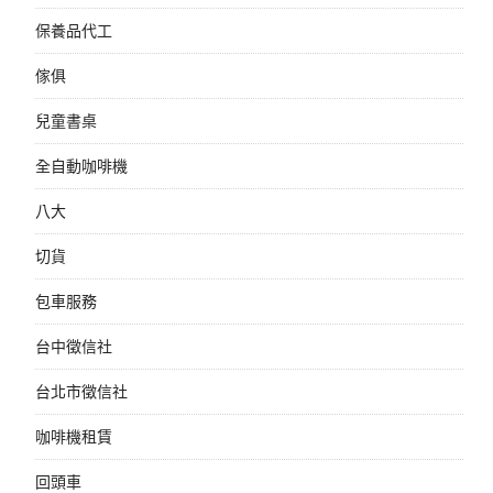
保養品代工
傢俱
兒童書桌
全自動咖啡機
八大
切貨
包車服務
台中徵信社
台北市徵信社
咖啡機租賃
回頭車