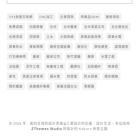
591房屋交易網
CNC加工
企業貸款
保養品OEM
健檢項目
免費諮詢
凹痕修復
台中
台中搬家
台中清潔公司
台北徵信社
台南清潔
回頭車
土水
大陸新娘
屏東房屋改修
屏東水電
屏東防水
庫板隔間
廠房空調設備
徵信社
徵信調查
感情調查
打包機維修
搬家
搬家公司
新竹當舖
橡膠
水電工程
法拍屋
泥作工程
無塵室工程
翻譯社
自助婚紗
蔡淑君
豪宅
買屋注意事項
通水管
防墜窗
防水屏東
隱形眼線
隱形鐵窗
高雄婚紗推薦
高雄法國台北
黑眼圈
© 2026 年 - 面向全球的設計思維@工業設計的定義｜設計生活
–
本站採用
ZThemes Studio
所設計的 Kokoro 佈景主題