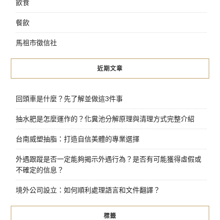
飲食
餐飲
馬祖市徵信社
近期文章
回頭車是什麼？先了解並做這3件事
抽水肥是怎麼運作的？化糞池分解原理與清理方式完整介紹
台南威塑抽脂：打造自信美體的專業選擇
外遇跟蹤是否一定能夠揭示外遇行為？是否有可能獲得虛假或
不確定的信息？
境外公司設立：如何順利處理語言和文件翻譯？
標籤