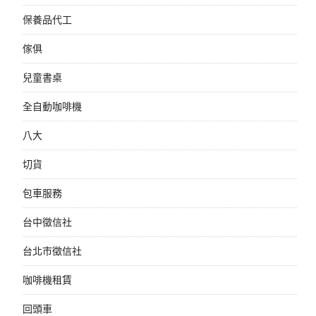
保養品代工
傢俱
兒童書桌
全自動咖啡機
八大
切貨
包車服務
台中徵信社
台北市徵信社
咖啡機租賃
回頭車