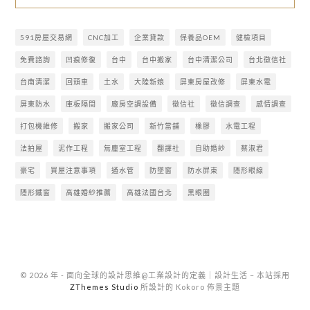
591房屋交易網
CNC加工
企業貸款
保養品OEM
健檢項目
免費諮詢
凹痕修復
台中
台中搬家
台中清潔公司
台北徵信社
台南清潔
回頭車
土水
大陸新娘
屏東房屋改修
屏東水電
屏東防水
庫板隔間
廠房空調設備
徵信社
徵信調查
感情調查
打包機維修
搬家
搬家公司
新竹當舖
橡膠
水電工程
法拍屋
泥作工程
無塵室工程
翻譯社
自助婚紗
蔡淑君
豪宅
買屋注意事項
通水管
防墜窗
防水屏東
隱形眼線
隱形鐵窗
高雄婚紗推薦
高雄法國台北
黑眼圈
© 2026 年 - 面向全球的設計思維@工業設計的定義｜設計生活
–
本站採用
ZThemes Studio
所設計的 Kokoro 佈景主題