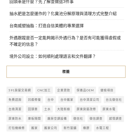
回頭車是什麼？先了解並做這3件事
抽水肥是怎麼運作的？化糞池分解原理與清理方式完整介紹
台南威塑抽脂：打造自信美體的專業選擇
外遇跟蹤是否一定能夠揭示外遇行為？是否有可能獲得虛假或
不確定的信息？
境外公司設立：如何順利處理語言和文件翻譯？
標籤
591房屋交易網
CNC加工
企業貸款
保養品OEM
健檢項目
免費諮詢
凹痕修復
台中
台中搬家
台中清潔公司
台北徵信社
台南清潔
回頭車
土水
大陸新娘
屏東房屋改修
屏東水電
屏東防水
庫板隔間
廠房空調設備
徵信社
徵信調查
感情調查
打包機維修
搬家
搬家公司
新竹當舖
橡膠
水電工程