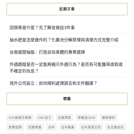
近期文章
回頭車是什麼？先了解並做這3件事
抽水肥是怎麼運作的？化糞池分解原理與清理方式完整介紹
台南威塑抽脂：打造自信美體的專業選擇
外遇跟蹤是否一定能夠揭示外遇行為？是否有可能獲得虛假或
不確定的信息？
境外公司設立：如何順利處理語言和文件翻譯？
標籤
591房屋交易網
CNC加工
企業貸款
保養品OEM
健檢項目
免費諮詢
凹痕修復
台中
台中搬家
台中清潔公司
台北徵信社