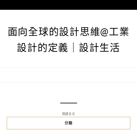
跳
至
主
要
面向全球的設計思維@工業
內
容
設計的定義｜設計生活
閱讀全文
分類