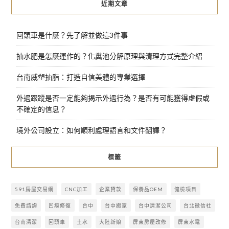
近期文章
回頭車是什麼？先了解並做這3件事
抽水肥是怎麼運作的？化糞池分解原理與清理方式完整介紹
台南威塑抽脂：打造自信美體的專業選擇
外遇跟蹤是否一定能夠揭示外遇行為？是否有可能獲得虛假或
不確定的信息？
境外公司設立：如何順利處理語言和文件翻譯？
標籤
591房屋交易網
CNC加工
企業貸款
保養品OEM
健檢項目
免費諮詢
凹痕修復
台中
台中搬家
台中清潔公司
台北徵信社
台南清潔
回頭車
土水
大陸新娘
屏東房屋改修
屏東水電