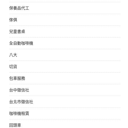
保養品代工
傢俱
兒童書桌
全自動咖啡機
八大
切貨
包車服務
台中徵信社
台北市徵信社
咖啡機租賃
回頭車