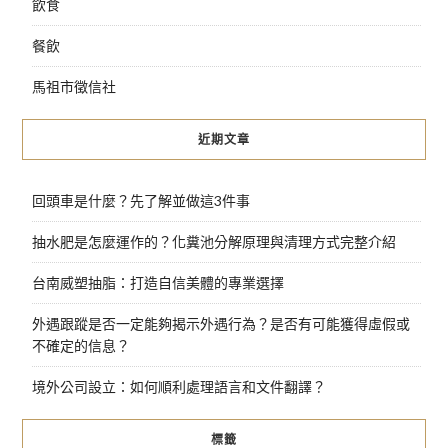
飲食
餐飲
馬祖市徵信社
近期文章
回頭車是什麼？先了解並做這3件事
抽水肥是怎麼運作的？化糞池分解原理與清理方式完整介紹
台南威塑抽脂：打造自信美體的專業選擇
外遇跟蹤是否一定能夠揭示外遇行為？是否有可能獲得虛假或
不確定的信息？
境外公司設立：如何順利處理語言和文件翻譯？
標籤