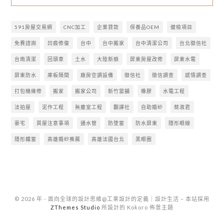
591房屋交易網
CNC加工
企業貸款
保養品OEM
健檢項目
免費諮詢
凹痕修復
台中
台中搬家
台中清潔公司
台北徵信社
台南清潔
回頭車
土水
大陸新娘
屏東房屋改修
屏東水電
屏東防水
庫板隔間
廠房空調設備
徵信社
徵信調查
感情調查
打包機維修
搬家
搬家公司
新竹當舖
橡膠
水電工程
法拍屋
泥作工程
無塵室工程
翻譯社
自助婚紗
蔡淑君
豪宅
買屋注意事項
通水管
防墜窗
防水屏東
隱形眼線
隱形鐵窗
高雄婚紗推薦
高雄法國台北
黑眼圈
© 2026 年 - 面向全球的設計思維@工業設計的定義｜設計生活
–
本站採用
ZThemes Studio
所設計的 Kokoro 佈景主題