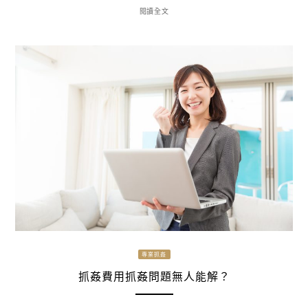
閱讀全文
專業抓姦
抓姦費用抓姦問題無人能解？