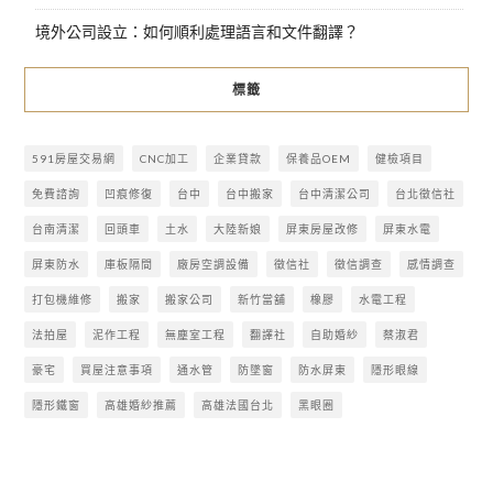
境外公司設立：如何順利處理語言和文件翻譯？
標籤
591房屋交易網
CNC加工
企業貸款
保養品OEM
健檢項目
免費諮詢
凹痕修復
台中
台中搬家
台中清潔公司
台北徵信社
台南清潔
回頭車
土水
大陸新娘
屏東房屋改修
屏東水電
屏東防水
庫板隔間
廠房空調設備
徵信社
徵信調查
感情調查
打包機維修
搬家
搬家公司
新竹當舖
橡膠
水電工程
法拍屋
泥作工程
無塵室工程
翻譯社
自助婚紗
蔡淑君
豪宅
買屋注意事項
通水管
防墜窗
防水屏東
隱形眼線
隱形鐵窗
高雄婚紗推薦
高雄法國台北
黑眼圈