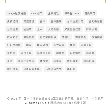
591房屋交易網
CNC加工
企業貸款
保養品OEM
健檢項目
免費諮詢
凹痕修復
台中
台中搬家
台中清潔公司
台北徵信社
台南清潔
回頭車
土水
大陸新娘
屏東房屋改修
屏東水電
屏東防水
庫板隔間
廠房空調設備
徵信社
徵信調查
感情調查
打包機維修
搬家
搬家公司
新竹當舖
橡膠
水電工程
法拍屋
泥作工程
無塵室工程
翻譯社
自助婚紗
蔡淑君
豪宅
買屋注意事項
通水管
防墜窗
防水屏東
隱形眼線
隱形鐵窗
高雄婚紗推薦
高雄法國台北
黑眼圈
© 2026 年 - 面向全球的設計思維@工業設計的定義｜設計生活
–
本站採用
ZThemes Studio
所設計的 Kokoro 佈景主題