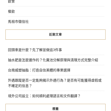
飲食
餐飲
馬祖市徵信社
近期文章
回頭車是什麼？先了解並做這3件事
抽水肥是怎麼運作的？化糞池分解原理與清理方式完整介紹
台南威塑抽脂：打造自信美體的專業選擇
外遇跟蹤是否一定能夠揭示外遇行為？是否有可能獲得虛假或
不確定的信息？
境外公司設立：如何順利處理語言和文件翻譯？
標籤