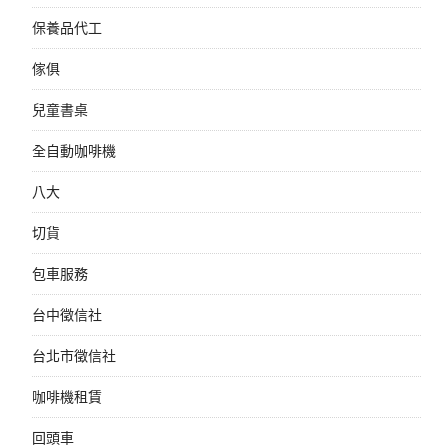
保養品代工
傢俱
兒童書桌
全自動咖啡機
八大
切貨
包車服務
台中徵信社
台北市徵信社
咖啡機租賃
回頭車