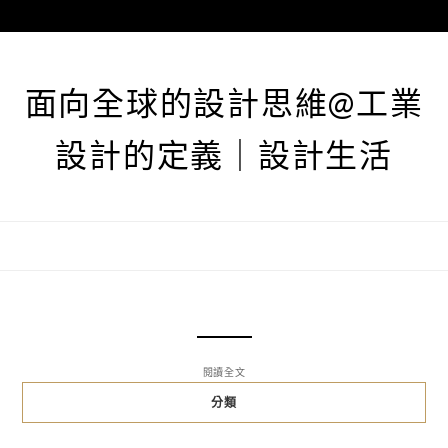
跳
至
主
要
面向全球的設計思維@工業
內
容
設計的定義｜設計生活
閱讀全文
分類