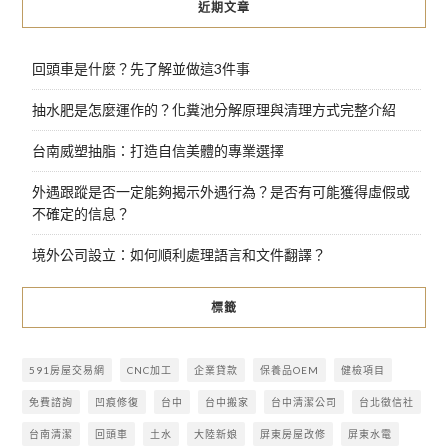
近期文章
回頭車是什麼？先了解並做這3件事
抽水肥是怎麼運作的？化糞池分解原理與清理方式完整介紹
台南威塑抽脂：打造自信美體的專業選擇
外遇跟蹤是否一定能夠揭示外遇行為？是否有可能獲得虛假或
不確定的信息？
境外公司設立：如何順利處理語言和文件翻譯？
標籤
591房屋交易網
CNC加工
企業貸款
保養品OEM
健檢項目
免費諮詢
凹痕修復
台中
台中搬家
台中清潔公司
台北徵信社
台南清潔
回頭車
土水
大陸新娘
屏東房屋改修
屏東水電