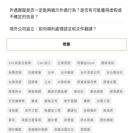
外遇跟蹤是否一定能夠揭示外遇行為？是否有可能獲得虛假或
不確定的信息？
境外公司設立：如何順利處理語言和文件翻譯？
標籤
591房屋交易網
CNC加工
企業貸款
保養品OEM
健檢項目
免費諮詢
凹痕修復
台中
台中搬家
台中清潔公司
台北徵信社
台南清潔
回頭車
土水
大陸新娘
屏東房屋改修
屏東水電
屏東防水
庫板隔間
廠房空調設備
徵信社
徵信調查
感情調查
打包機維修
搬家
搬家公司
新竹當舖
橡膠
水電工程
法拍屋
泥作工程
無塵室工程
翻譯社
自助婚紗
蔡淑君
豪宅
買屋注意事項
通水管
防墜窗
防水屏東
隱形眼線
隱形鐵窗
高雄婚紗推薦
高雄法國台北
黑眼圈