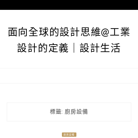
跳
至
主
要
面向全球的設計思維@工業
內
容
設計的定義｜設計生活
標籤:
廚房設備
廚房設備