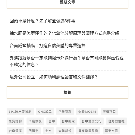
近期文章
回頭車是什麼？先了解並做這3件事
抽水肥是怎麼運作的？化糞池分解原理與清理方式完整介紹
台南威塑抽脂：打造自信美體的專業選擇
外遇跟蹤是否一定能夠揭示外遇行為？是否有可能獲得虛假或
不確定的信息？
境外公司設立：如何順利處理語言和文件翻譯？
標籤
591房屋交易網
CNC加工
企業貸款
保養品OEM
健檢項目
免費諮詢
凹痕修復
台中
台中搬家
台中清潔公司
台北徵信社
台南清潔
回頭車
土水
大陸新娘
屏東房屋改修
屏東水電