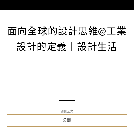
跳
至
主
要
面向全球的設計思維@工業
內
容
設計的定義｜設計生活
閱讀全文
分類