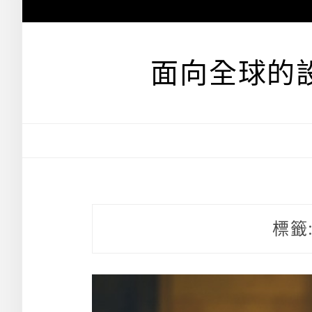
跳
至
主
要
面向全球的
內
容
標籤