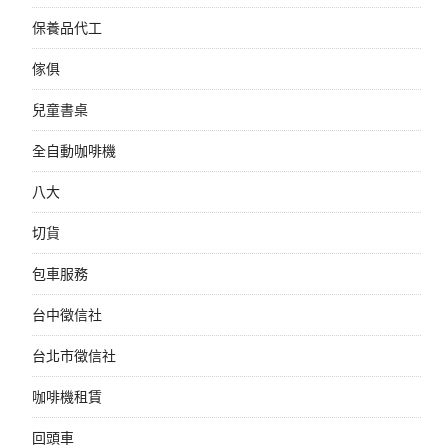
保養品代工
傢俱
兒童書桌
全自動咖啡機
八大
切貨
包車服務
台中徵信社
台北市徵信社
咖啡機租賃
回頭車