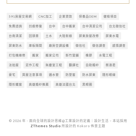
591房屋交易網
CNC加工
企業貸款
保養品OEM
健檢項目
免費諮詢
凹痕修復
台中
台中搬家
台中清潔公司
台北徵信社
台南清潔
回頭車
土水
大陸新娘
屏東房屋改修
屏東水電
屏東防水
庫板隔間
廠房空調設備
徵信社
徵信調查
感情調查
打包機維修
搬家
搬家公司
新竹當舖
橡膠
水電工程
法拍屋
泥作工程
無塵室工程
翻譯社
自助婚紗
蔡淑君
豪宅
買屋注意事項
通水管
防墜窗
防水屏東
隱形眼線
隱形鐵窗
高雄婚紗推薦
高雄法國台北
黑眼圈
© 2026 年 - 面向全球的設計思維@工業設計的定義｜設計生活
–
本站採用
ZThemes Studio
所設計的 Kokoro 佈景主題