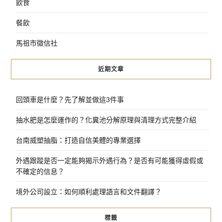
飲食
餐飲
馬祖市徵信社
近期文章
回頭車是什麼？先了解並做這3件事
抽水肥是怎麼運作的？化糞池分解原理與清理方式完整介紹
台南威塑抽脂：打造自信美體的專業選擇
外遇跟蹤是否一定能夠揭示外遇行為？是否有可能獲得虛假或
不確定的信息？
境外公司設立：如何順利處理語言和文件翻譯？
標籤