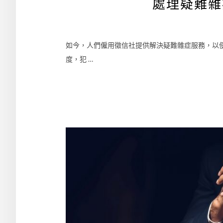
處理疑難雜
如今，人們僱用徵信社提供解決疑難雜症服務，以
度，犯 …