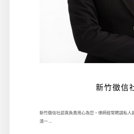
新竹徵信
新竹徵信社認真負責用心為您‎，律師經常聘請私人
清一 …