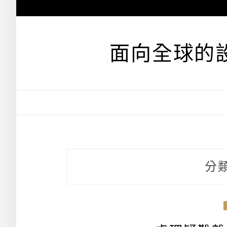
跳
至
主
要
面向全球的
內
容
分