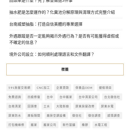
回頭車是什麼？先了解並做這3件事
抽水肥是怎麼運作的？化糞池分解原理與清理方式完整介紹
台南威塑抽脂：打造自信美體的專業選擇
外遇跟蹤是否一定能夠揭示外遇行為？是否有可能獲得虛假或
不確定的信息？
境外公司設立：如何順利處理語言和文件翻譯？
標籤
591房屋交易網
CNC加工
企業貸款
保養品OEM
健檢項目
免費諮詢
凹痕修復
台中
台中搬家
台中清潔公司
台北徵信社
台南清潔
回頭車
土水
大陸新娘
屏東房屋改修
屏東水電
屏東防水
庫板隔間
廠房空調設備
徵信社
徵信調查
感情調查
打包機維修
搬家
搬家公司
新竹當舖
橡膠
水電工程