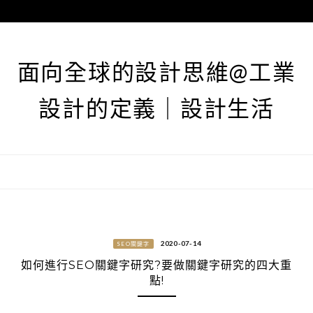
跳
至
主
要
面向全球的設計思維@工業
內
容
設計的定義｜設計生活
2020-07-14
SEO關鍵字
如何進行SEO關鍵字研究?要做關鍵字研究的四大重
點!