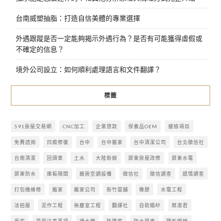
台南威塑抽脂：打造自信美體的專業選擇
外遇跟蹤是否一定能夠揭示外遇行為？是否有可能獲得虛假或
不確定的信息？
境外公司設立：如何順利處理語言和文件翻譯？
標籤
591房屋交易網
CNC加工
企業貸款
保養品OEM
健檢項目
免費諮詢
凹痕修復
台中
台中搬家
台中清潔公司
台北徵信社
台南清潔
回頭車
土水
大陸新娘
屏東房屋改修
屏東水電
屏東防水
庫板隔間
廠房空調設備
徵信社
徵信調查
感情調查
打包機維修
搬家
搬家公司
新竹當舖
橡膠
水電工程
法拍屋
泥作工程
無塵室工程
翻譯社
自助婚紗
蔡淑君
豪宅
買屋注意事項
通水管
防墜窗
防水屏東
隱形眼線