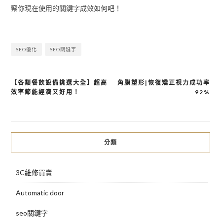
察你現在使用的關鍵字成效如何吧！
SEO優化
SEO關鍵字
【各類餐飲設備挑選大全】超高
角膜塑形|恢復矯正視力成功率
文
效率節能經濟又好用！
92%
章
導
覽
分類
3C維修買賣
Automatic door
seo關鍵字