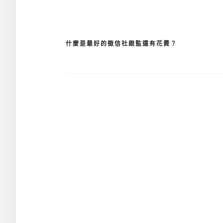
什麼是最好的徵信社跟監還有花費？
文
章
導
覽