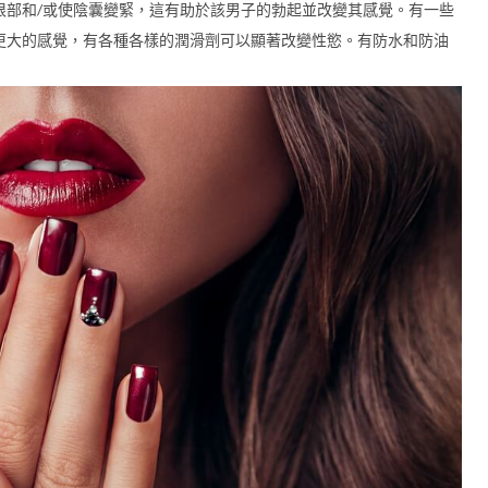
根部和/或使陰囊變緊，這有助於該男子的勃起並改變其感覺。有一些
更大的感覺，有各種各樣的潤滑劑可以顯著改變性慾。有防水和防油