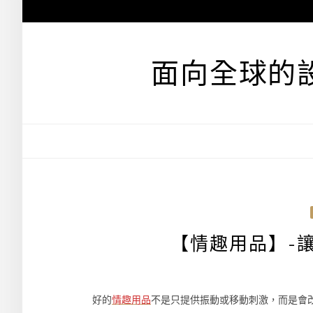
跳
至
主
要
面向全球的
內
容
【情趣用品】-
好的
情趣用品
不是只提供振動或移動刺激，而是會