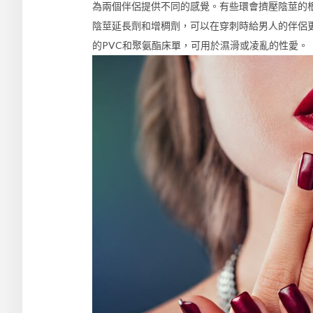
為兩個伴侶提供不同的感覺。有些環會擠壓陰莖的
陰莖延長劑和增稠劑，可以在穿刺時給男人的伴侶
的PVC和聚氨酯床單，可用於濕滑或凌亂的性愛。