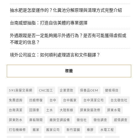
抽水肥是怎麼運作的？化糞池分解原理與清理方式完整介紹
台南威塑抽脂：打造自信美體的專業選擇
外遇跟蹤是否一定能夠揭示外遇行為？是否有可能獲得虛假或
不確定的信息？
境外公司設立：如何順利處理語言和文件翻譯？
標籤
591房屋交易網
CNC加工
企業貸款
保養品OEM
健檢項目
免費諮詢
凹痕修復
台中
台中搬家
台中清潔公司
台北徵信社
台南清潔
回頭車
土水
大陸新娘
屏東房屋改修
屏東水電
屏東防水
庫板隔間
廠房空調設備
徵信社
徵信調查
感情調查
打包機維修
搬家
搬家公司
新竹當舖
橡膠
水電工程