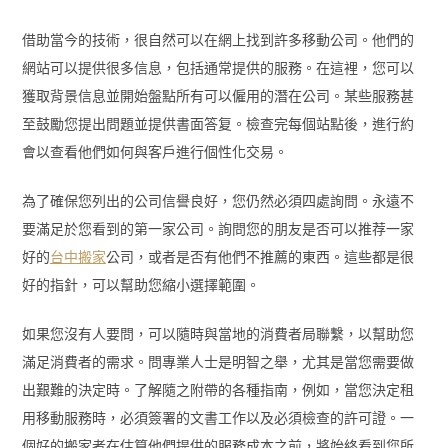
借助當今的技術，很自然可以在網上找到許多移動公司。他們的
網站可以提供很多信息，包括通常提供的服務。在這裡，您可以
獲取背景信息並開始盤點所有可以僱用的潛在公司。某些服務甚
至鼓勵您提出問題並提供書面答复。檢查完每個站點後，進行約
會以查看他們如何與客戶進行個性化交易。
為了確保您列出的公司信譽良好，您仍然必須四處詢問。永遠不
要滿足於您看到的第一家公司。詢問您的朋友是否可以推荐一家
好的
台中搬家
公司，或者是否有他們不推薦的東西。這些都是很
好的指針，可以幫助您縮小選擇範圍。
如果您沒有人要問，可以隨時與當地的消費者局聯繫，以幫助您
滿足消費者的需求。問專業人士是明智之舉，尤其是當您需要做
出艱難的決定時。了解隨之附帶的各種指南，例如，當您決定租
用移動服務時，必須簽署的文書工作以及必須檢查的許可證。一
個好的搬家者在估算他們提供的服務成本之前，將始終看到您所