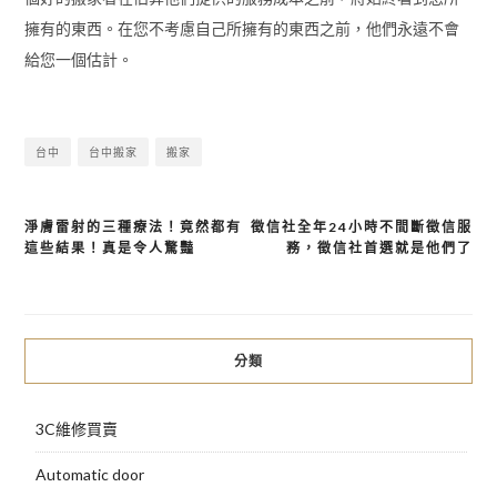
擁有的東西。在您不考慮自己所擁有的東西之前，他們永遠不會
給您一個估計。
台中
台中搬家
搬家
淨膚雷射的三種療法！竟然都有
徵信社全年24小時不間斷徵信服
文
這些結果！真是令人驚豔
務，徵信社首選就是他們了
章
導
覽
分類
3C維修買賣
Automatic door