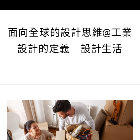
跳
至
主
要
面向全球的設計思維@工業
內
容
設計的定義｜設計生活