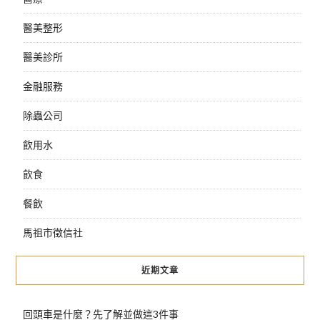
醫美整形
醫美診所
金融服務
除蟲公司
飲用水
飲食
餐飲
馬祖市徵信社
近期文章
回頭車是什麼？先了解並做這3件事