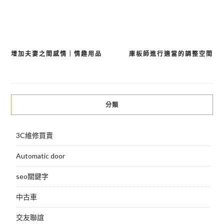
增加夫妻之間感情｜情趣用品
庫板師進行適當的調整空間
文
章
導
分類
覽
3C維修買賣
Automatic door
seo關鍵字
中古車
交友聯誼