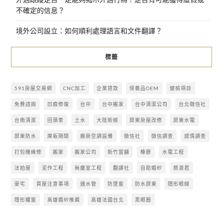
不確定的信息？
境外公司設立：如何順利處理語言和文件翻譯？
標籤
591房屋交易網
CNC加工
企業貸款
保養品OEM
健檢項目
免費諮詢
凹痕修復
台中
台中搬家
台中清潔公司
台北徵信社
台南清潔
回頭車
土水
大陸新娘
屏東房屋改修
屏東水電
屏東防水
庫板隔間
廠房空調設備
徵信社
徵信調查
感情調查
打包機維修
搬家
搬家公司
新竹當舖
橡膠
水電工程
法拍屋
泥作工程
無塵室工程
翻譯社
自助婚紗
蔡淑君
豪宅
買屋注意事項
通水管
防墜窗
防水屏東
隱形眼線
隱形鐵窗
高雄婚紗推薦
高雄法國台北
黑眼圈