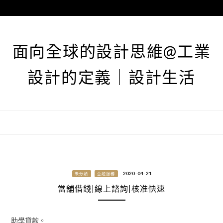
跳
至
主
要
面向全球的設計思維@工業
內
容
設計的定義｜設計生活
2020-04-21
未分類
金融服務
當舖借錢|線上諮詢|核准快速
助學貸款。