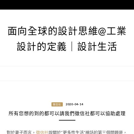
跳
至
主
要
面向全球的設計思維@工業
內
容
設計的定義｜設計生活
2020-04-14
徵信社
所有您想的到的都可以請我們徵信社都可以協助處理
對於妻子而言，
徵信社
說關於“更多性生活”神話的第三個問題是，