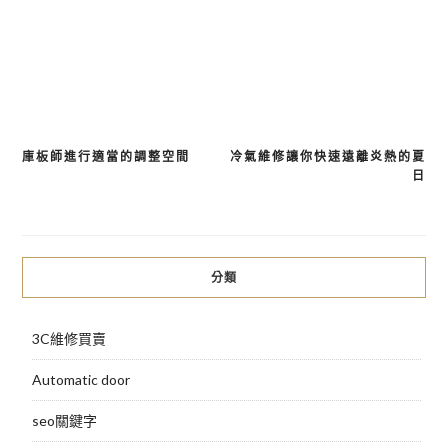
庫板師進行適當的調整空間
冷氣維修讓你快速遠離炎熱的夏
文
日
章
導
覽
分類
3C維修買賣
Automatic door
seo關鍵字