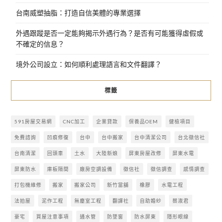
台南威塑抽脂：打造自信美體的專業選擇
外遇跟蹤是否一定能夠揭示外遇行為？是否有可能獲得虛假或
不確定的信息？
境外公司設立：如何順利處理語言和文件翻譯？
標籤
591房屋交易網
CNC加工
企業貸款
保養品OEM
健檢項目
免費諮詢
凹痕修復
台中
台中搬家
台中清潔公司
台北徵信社
台南清潔
回頭車
土水
大陸新娘
屏東房屋改修
屏東水電
屏東防水
庫板隔間
廠房空調設備
徵信社
徵信調查
感情調查
打包機維修
搬家
搬家公司
新竹當舖
橡膠
水電工程
法拍屋
泥作工程
無塵室工程
翻譯社
自助婚紗
蔡淑君
豪宅
買屋注意事項
通水管
防墜窗
防水屏東
隱形眼線