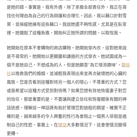
是她的錯。事實是，我有外遇，除了承擔全部責任外，我正在尋
找任何理由為自己的行為辯護和合理化。因此，我以藉口針對雪
萊，並操縱她擁有這些藉口。我說她還不夠性感，尤其是在臥室
裡。她擺脫了這種負擔，開始糾正她所謂的問題，以取悅我。
她開始在原本不會購物的商店購物。她開始穿內衣，這對她來說
是不尋常的。她開始以更顯露和謙遜的方式穿衣。她試圖成為一
個不是她自己，不想成為的人。但是她願意“為它增添趣味”，
徵信
社
以挽救我們的婚姻，並減輕我表現出來並再次破壞她的心臟的
風險。您是否看到這種對待另一個人的噁心，不尊重的方式？您
或我希望以這種方式受到對待嗎？如果您想有效地恢復妻子對您
的信任，那麼重要的是，不要讓與建立信任和恢復關係有關的神
話迷惑。理解這一神話將有助於管理您對過程的期望。確實不正
確的是，越來越多的令人興奮的性行為會阻止一個男人徘徊並遏
制自己的性慾，事實上，在
徵信
大多數情況下，這會使情況變得
更糟。