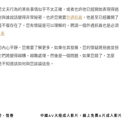
您丈夫行為的某些事情似乎不太正確，或者也許他已經開始表現得過
對與誰說話變得非常秘密，也許您需要
外遇抓姦
，他甚至已經離開了
經不復存在了。您有懷疑是可以理解的，聘請一個外遇抓姦也是必須
價目表
的內心平靜，您需要了解更多。如果任其發展，您的懷疑將扭曲並扭
它們將變得越糟，越難處理。然後是一個問題，如果您錯了，怎麼
是不知道該如何與您談論這些。
門、恆春
中國AV大陸成人影片，線上免費A片成人影片