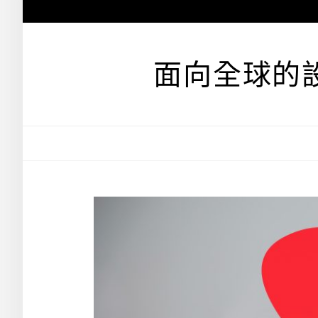
跳
至
主
要
面向全球的
內
容