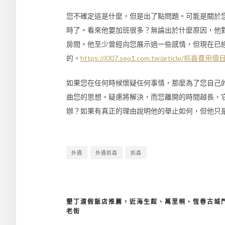
您不確定這是什麼，但是出了點問題。可能是關於
時了。看來他要加班很多？無論出於什麼原因，他
房間。他至少曾經向您展示過一些感情，但現在已
的。
https://i007.seo1.com.tw/article/抓姦費用
如果您在任何時候懷疑任何事情，那麼為了您自己
曲您的思想。疑慮將解決，而您離開的時間越長，
辦？如果有真正的理由說明他的舉止如何，但他只
外遇
外遇抓姦
抓姦
墾丁渡假飯店推薦，近海生館、萬里桐、恆春古城
文
老街
章