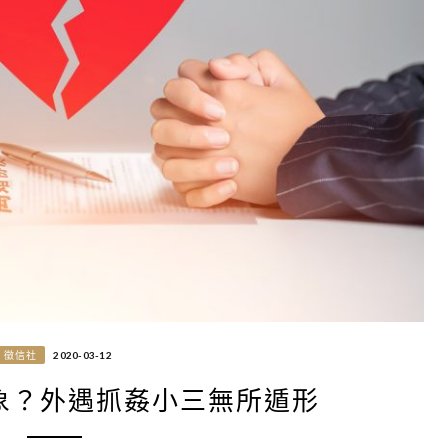
徵信社
2020-03-12
象？外遇抓姦小三無所遁形