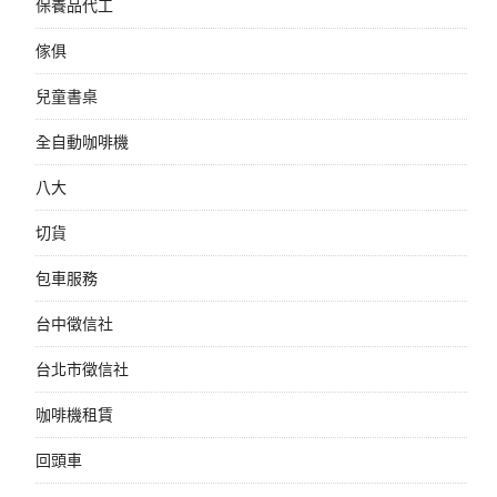
保養品代工
傢俱
兒童書桌
全自動咖啡機
八大
切貨
包車服務
台中徵信社
台北市徵信社
咖啡機租賃
回頭車