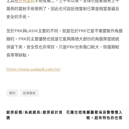
尤其在
近視雷射
手術發展二、三十年以來，全球已經累積有上千
萬例的雷射手術案例了，因此也可說近視雷射已算是相當普遍且
安全的手術。
至於PRK與LASIK主要的不同，就是在於PRK它是不需要製作角膜
瓣的。PRK的主要優勢也就是它能夠將絕大部份的角膜厚度統統
保留下來，安全性也非常好。只是PRK也有傷口較大、恢復期較
長等等缺點。
https://www.seelasik.com.tw/
眼科
近視雷射
廚房設備/系統廚具/廚房設計首
花蓮住宿推薦聽著海浪聲慢慢入
文
選
眠。超有特色的住宿
章