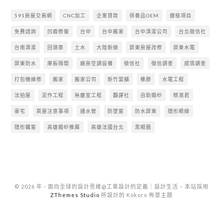
591房屋交易網
CNC加工
企業貸款
保養品OEM
健檢項目
免費諮詢
凹痕修復
台中
台中搬家
台中清潔公司
台北徵信社
台南清潔
回頭車
土水
大陸新娘
屏東房屋改修
屏東水電
屏東防水
庫板隔間
廠房空調設備
徵信社
徵信調查
感情調查
打包機維修
搬家
搬家公司
新竹當舖
橡膠
水電工程
法拍屋
泥作工程
無塵室工程
翻譯社
自助婚紗
蔡淑君
豪宅
買屋注意事項
通水管
防墜窗
防水屏東
隱形眼線
隱形鐵窗
高雄婚紗推薦
高雄法國台北
黑眼圈
© 2026 年 - 面向全球的設計思維@工業設計的定義｜設計生活
–
本站採用
ZThemes Studio
所設計的 Kokoro 佈景主題