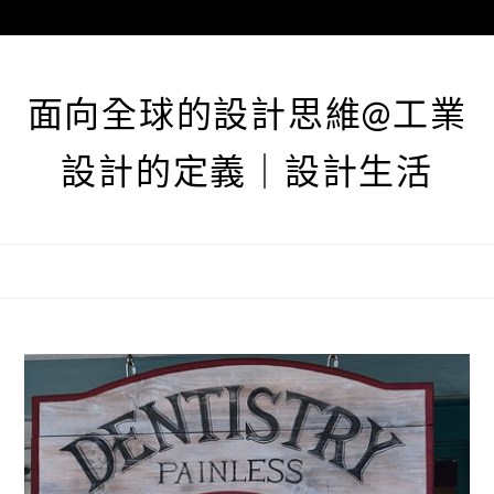
跳
至
主
要
面向全球的設計思維@工業
內
容
設計的定義｜設計生活