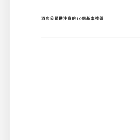
酒店公關需注意的10個基本禮儀
文
章
導
覽