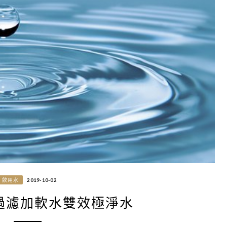
飲用水
2019-10-02
過濾加軟水雙效極淨水