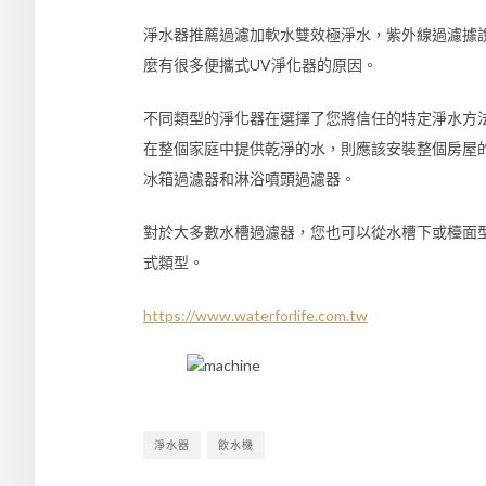
淨水器推薦過濾加軟水雙效極淨水，紫外線過濾據
麼有很多便攜式UV淨化器的原因。
不同類型的淨化器在選擇了您將信任的特定淨水方
在整個家庭中提供乾淨的水，則應該安裝整個房屋
冰箱過濾器和淋浴噴頭過濾器。
對於大多數水槽過濾器，您也可以從水槽下或檯面
式類型。
https://www.waterforlife.com.tw
淨水器
飲水機