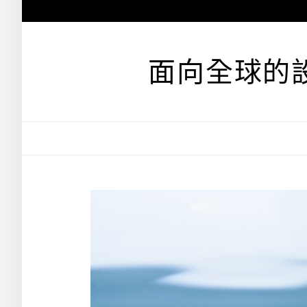
跳
至
主
要
面向全球的
內
容