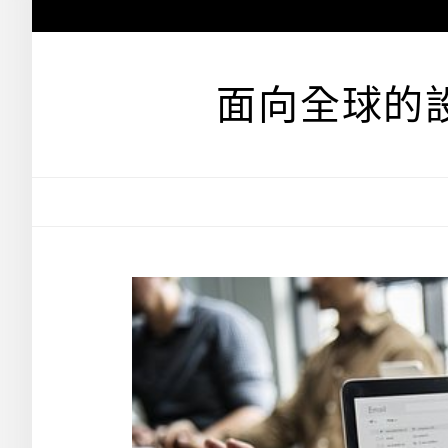
跳
至
主
要
面向全球的
內
容