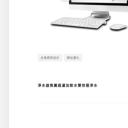
台南網頁設計
網站優化
淨水器推薦過濾加軟水雙效極淨水
文
章
導
覽