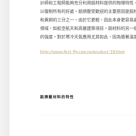
計師和工程師能夠充分利用鋁材料提供的物理特性
以復制所有的好處。鋁擠壓受歡迎的主要原因是鋁
和黃銅的三分之一。由於它更輕，因此本身更容易
領域，如航空航天和高層建築項目。鋁材料的另一
的強度。對於寒冷天氣應用尤其如此，因為隨著溫
http://www.first-fly.com.tw/product-18.html
鋁擠壓材料的特性
文
章
導
覽